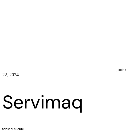
Inicio
Sobre Nosotros
Servicios
¿Por que elegirnos?
Contacto
© 2016-2024
Agencia Lean
. Todos los derechos reservados
Privacidad & Cookies
|
Términos y Condiciones
Diseño Grafico
Impresion
Indentidad Corporativa
Instalacion
junio
22, 2024
Servimaq
Sobre el cliente